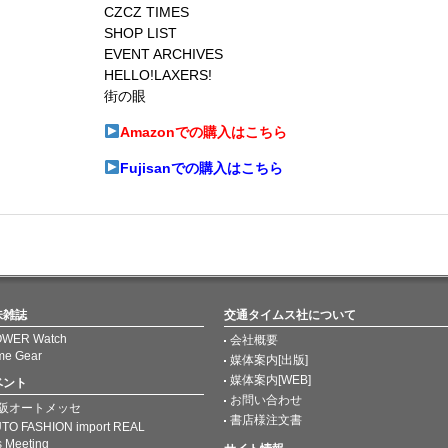
CZCZ TIMES
SHOP LIST
EVENT ARCHIVES
HELLO!LAXERS!
街の眼
Amazonでの購入はこちら
Fujisanでの購入はこちら
味雑誌
交通タイムス社について
WER Watch
会社概要
me Gear
媒体案内[出版]
媒体案内[WEB]
ベント
お問い合わせ
阪オートメッセ
書店様注文書
TO FASHION import REAL
s Meeting