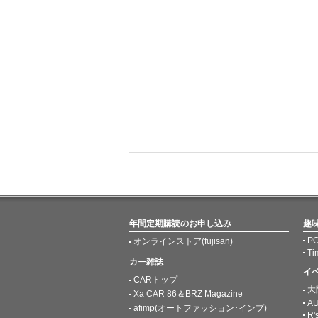
年間定期購読のお申し込み
趣
PO
オンラインストア(fujisan)
Ti
カー雑誌
イ
CARトップ
大
Xa CAR 86＆BRZ Magazine
AU
afimp(オートファッション･インプ)
R'