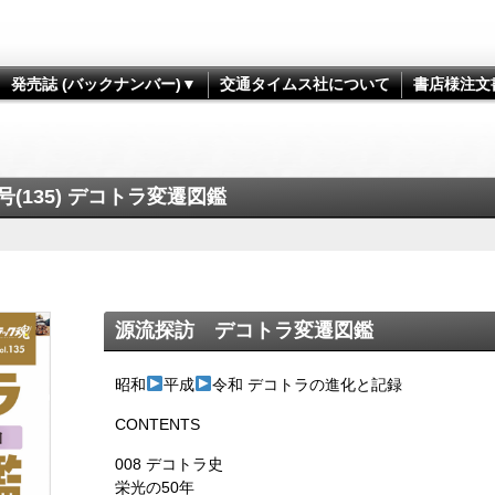
発売誌 (バックナンバー)▼
交通タイムス社について
書店様注文
135) デコトラ変遷図鑑
源流探訪 デコトラ変遷図鑑
昭和
平成
令和 デコトラの進化と記録
CONTENTS
008 デコトラ史
栄光の50年