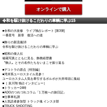
オンラインで購入
令和を駆け抜けるこだわりの車輌に学ぶ15
■令和の大改修 ライブ独占レポート [第3弾]
一番星号 新章 復活への道
■飾りの新流儀18
令和を駆け抜けるこだわりの車輌に学ぶ
■昭和の偉人伝
秘蔵写真とともに見る、飾務経歴書
〝飾人〟とその名作たちをいまこそ振り返る
■デコトラの原点［特別編］
■湾岸系ユーロスタイル見参！
ユーロカスタム人気を牽引するボルボが大井埠頭に集結
■［ 哀川翔 独占インタビュー］
■トラッカー24時
■ADOのつれづれコラム「1 万枚への旅日記」
■仕事車礼讃
■人気読者参加型 トラック魂 インスタ部
■TRUCK SHOOTING