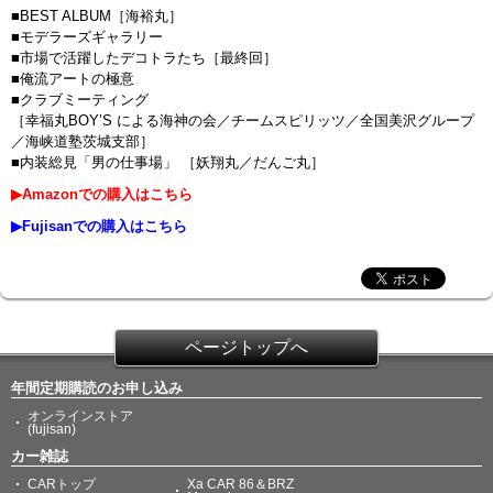
■BEST ALBUM［海裕丸］
■モデラーズギャラリー
■市場で活躍したデコトラたち［最終回］
■俺流アートの極意
■クラブミーティング
［幸福丸BOY’S による海神の会／チームスピリッツ／全国美沢グループ
／海峡道塾茨城支部］
■内装総見「男の仕事場」 ［妖翔丸／だんご丸］
▶Amazonでの購入はこちら
▶Fujisanでの購入はこちら
ページトップへ
年間定期購読のお申し込み
オンラインストア
(fujisan)
カー雑誌
CARトップ
Xa CAR 86＆BRZ