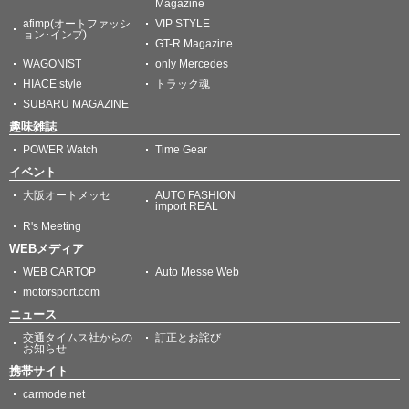
Magazine
afimp(オートファッシ
VIP STYLE
ョン･インプ)
GT-R Magazine
WAGONIST
only Mercedes
HIACE style
トラック魂
SUBARU MAGAZINE
趣味雑誌
POWER Watch
Time Gear
イベント
大阪オートメッセ
AUTO FASHION
import REAL
R's Meeting
WEBメディア
WEB CARTOP
Auto Messe Web
motorsport.com
ニュース
交通タイムス社からの
訂正とお詫び
お知らせ
携帯サイト
carmode.net