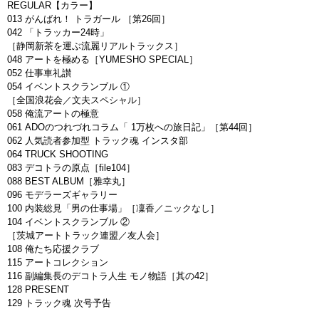
REGULAR【カラー】
013 がんばれ！ トラガール ［第26回］
042 「トラッカー24時」
［静岡新茶を運ぶ流麗リアルトラックス］
048 アートを極める［YUMESHO SPECIAL］
052 仕事車礼讃
054 イベントスクランブル ①
［全国浪花会／文夫スペシャル］
058 俺流アートの極意
061 ADOのつれづれコラム「 1万枚への旅日記」［第44回］
062 人気読者参加型 トラック魂 インスタ部
064 TRUCK SHOOTING
083 デコトラの原点［file104］
088 BEST ALBUM［雅幸丸］
096 モデラーズギャラリー
100 内装総見「男の仕事場」［凜香／ニックなし］
104 イベントスクランブル ②
［茨城アートトラック連盟／友人会］
108 俺たち応援クラブ
115 アートコレクション
116 副編集長のデコトラ人生 モノ物語［其の42］
128 PRESENT
129 トラック魂 次号予告