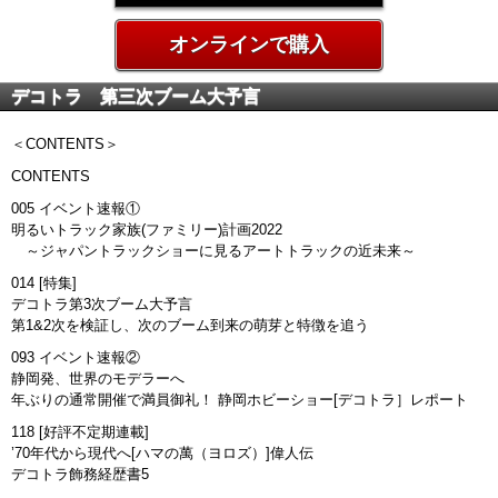
オンラインで購入
デコトラ 第三次ブーム大予言
＜CONTENTS＞
CONTENTS
005 イベント速報①
明るいトラック家族(ファミリー)計画2022
～ジャパントラックショーに見るアートトラックの近未来～
014 [特集]
デコトラ第3次ブーム大予言
第1&2次を検証し、次のブーム到来の萌芽と特徴を追う
093 イベント速報②
静岡発、世界のモデラーへ
年ぶりの通常開催で満員御礼！ 静岡ホビーショー[デコトラ］レポート
118 [好評不定期連載]
’70年代から現代へ[ハマの萬（ヨロズ）]偉人伝
デコトラ飾務経歴書5