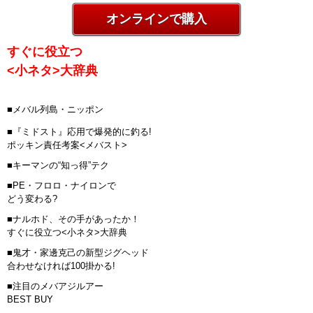
オンラインで購入
すぐに役立つ
<小ネタ>大辞典
■メバル列島・ニッポン
■『ミドスト』応用で爆発的に釣る!
ポッキン責任考案<メバスト>
■キーマンの“知っ得”テク
■PE・フロロ・ナイロンで
どう変わる?
■ナルホド、その手があったか！
すぐに役立つ<小ネタ>大辞典
■鬼才・家邊克己の新型ジグヘッド
合わせなければ100掛かる!
■注目のメバアジルアー
BEST BUY