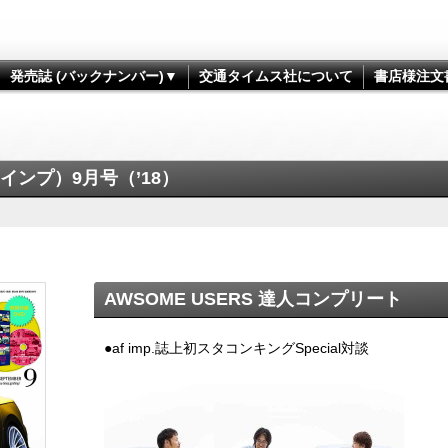
発売誌 (バックナンバー)▼
交通タイムス社について
書店様注文
・インプ）9月号（’18）
AWSOME USERS 達人コンプリート
●af imp.誌上初スタコンキングSpecial対談