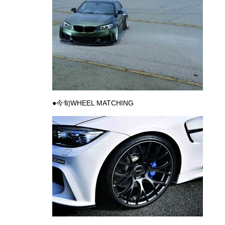
●今旬WHEEL MATCHING