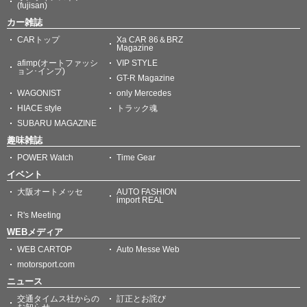
(fujisan)
カー雑誌
CARトップ
Xa CAR 86＆BRZ
Magazine
afimp(オートファッシ
VIP STYLE
ョン･インプ)
GT-R Magazine
WAGONIST
only Mercedes
HIACE style
トラック魂
SUBARU MAGAZINE
趣味雑誌
POWER Watch
Time Gear
イベント
大阪オートメッセ
AUTO FASHION
import REAL
R's Meeting
WEBメディア
WEB CARTOP
Auto Messe Web
motorsport.com
ニュース
交通タイムス社からの
訂正とお詫び
お知らせ