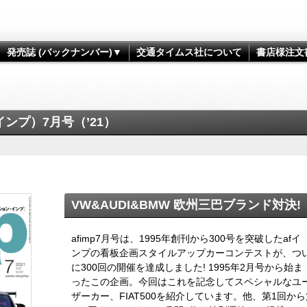
発売誌 (バックナンバー)▼
交通タイムス社について
書店様注文
インプ）7月号（’21）
VW&AUDI&BMW 欧州三巴ブランド対決!
afimp7月号は、1995年創刊から300号を突破したafイ
ンプの看板企画スタイルアップカーコンテストが、つ
に300回の開催を達成しました! 1995年2月号から始ま
ったこの企画。今回はこれを記念してスペシャルなユ
ザーカー、FIAT500を紹介しています。他、第1回から