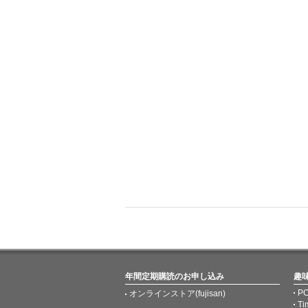
年間定期購読のお申し込み
趣
PO
オンラインストア(fujisan)
Ti