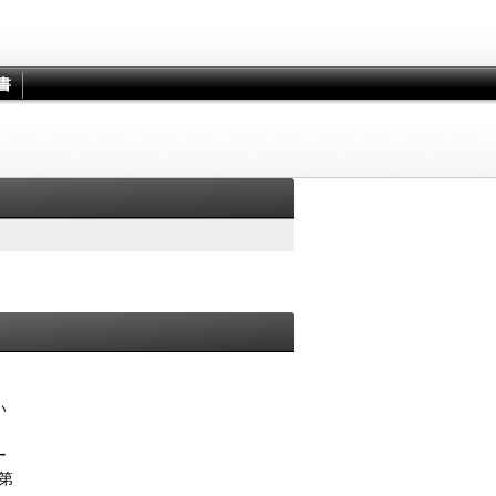
書
い
ー
第