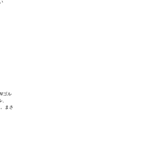
い
VWゴル
ル、
ます。まさ