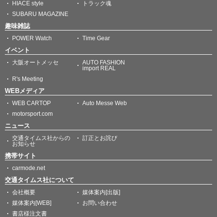
HIACE style
トラック魂
SUBARU MAGAZINE
趣味雑誌
POWER Watch
Time Gear
イベント
大阪オートメッセ
AUTO FASHION
import REAL
R's Meeting
WEBメディア
WEB CARTOP
Auto Messe Web
motorsport.com
ニュース
交通タイムス社からの
訂正とお詫び
お知らせ
携帯サイト
carmode.net
交通タイムス社について
会社概要
媒体案内[出版]
媒体案内[WEB]
お問い合わせ
書店様注文書