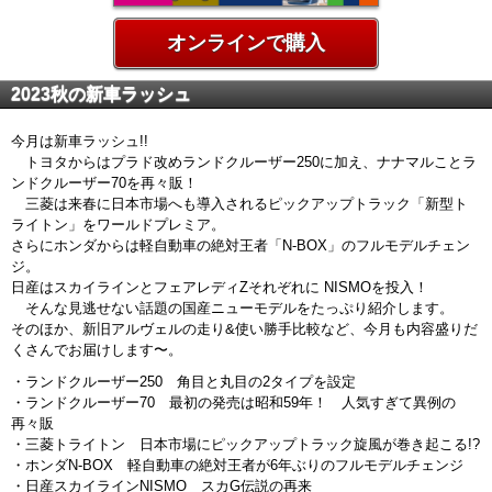
オンラインで購入
2023秋の新車ラッシュ
今月は新車ラッシュ!!
トヨタからはプラド改めランドクルーザー250に加え、ナナマルことラ
ンドクルーザー70を再々販！
三菱は来春に日本市場へも導入されるピックアップトラック「新型ト
ライトン」をワールドプレミア。
さらにホンダからは軽自動車の絶対王者「N-BOX」のフルモデルチェン
ジ。
日産はスカイラインとフェアレディZそれぞれに NISMOを投入！
そんな見逃せない話題の国産ニューモデルをたっぷり紹介します。
そのほか、新旧アルヴェルの走り&使い勝手比較など、今月も内容盛りだ
くさんでお届けします〜。
・ランドクルーザー250 角目と丸目の2タイプを設定
・ランドクルーザー70 最初の発売は昭和59年！ 人気すぎて異例の
再々販
・三菱トライトン 日本市場にピックアップトラック旋風が巻き起こる!?
・ホンダN-BOX 軽自動車の絶対王者が6年ぶりのフルモデルチェンジ
・日産スカイラインNISMO スカG伝説の再来