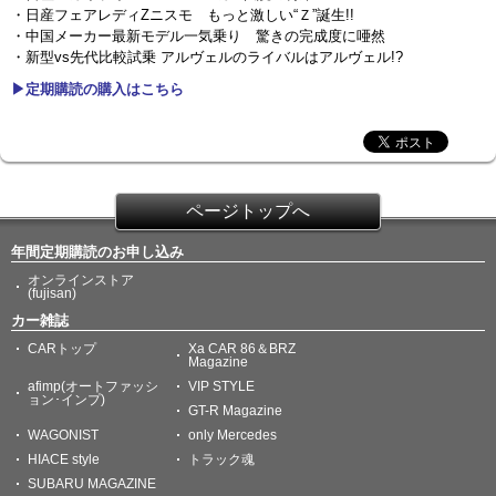
・日産フェアレディZニスモ もっと激しい“Ｚ”誕生!!
・中国メーカー最新モデル一気乗り 驚きの完成度に唖然
・新型vs先代比較試乗 アルヴェルのライバルはアルヴェル!?
▶定期購読の購入はこちら
ページトップへ
年間定期購読のお申し込み
オンラインストア
(fujisan)
カー雑誌
CARトップ
Xa CAR 86＆BRZ
Magazine
afimp(オートファッシ
VIP STYLE
ョン･インプ)
GT-R Magazine
WAGONIST
only Mercedes
HIACE style
トラック魂
SUBARU MAGAZINE