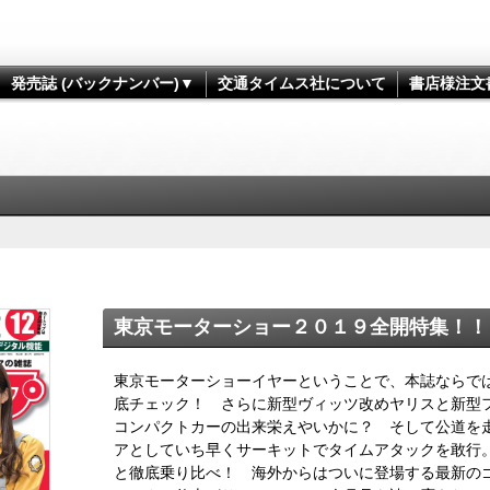
発売誌 (バックナンバー)▼
交通タイムス社について
書店様注文
東京モーターショー２０１９全開特集！！
東京モーターショーイヤーということで、本誌ならで
底チェック！ さらに新型ヴィッツ改めヤリスと新型フ
コンパクトカーの出来栄えやいかに？ そして公道を
アとしていち早くサーキットでタイムアタックを敢行。
と徹底乗り比べ！ 海外からはついに登場する最新の