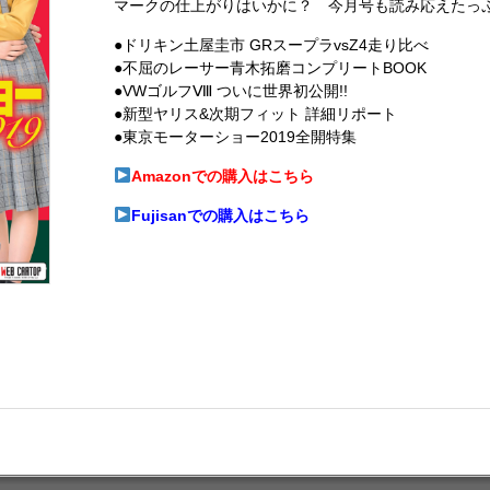
マークの仕上がりはいかに？ 今月号も読み応えたっ
●ドリキン土屋圭市 GRスープラvsZ4走り比べ
●不屈のレーサー青木拓磨コンプリートBOOK
●VWゴルフⅧ ついに世界初公開!!
●新型ヤリス&次期フィット 詳細リポート
●東京モーターショー2019全開特集
Amazonでの購入はこちら
Fujisanでの購入はこちら