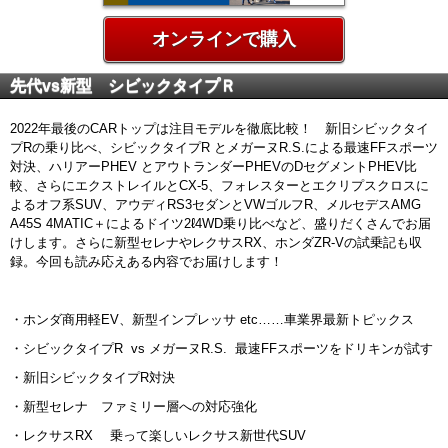
オンラインで購入
先代vs新型 シビックタイプＲ
2022年最後のCARトップは注目モデルを徹底比較！ 新旧シビックタイ
プRの乗り比べ、シビックタイプR とメガーヌR.S.による最速FFスポーツ
対決、ハリアーPHEV とアウトランダーPHEVのDセグメントPHEV比
較、さらにエクストレイルとCX-5、フォレスターとエクリプスクロスに
よるオフ系SUV、アウディRS3セダンとVWゴルフR、メルセデスAMG
A45S 4MATIC＋によるドイツ2ℓ4WD乗り比べなど、盛りだくさんでお届
けします。さらに新型セレナやレクサスRX、ホンダZR-Vの試乗記も収
録。今回も読み応えある内容でお届けします！
・ホンダ商用軽EV、新型インプレッサ etc……車業界最新トピックス
・シビックタイプR vs メガーヌR.S. 最速FFスポーツをドリキンが試す
・新旧シビックタイプR対決
・新型セレナ ファミリー層への対応強化
・レクサスRX 乗って楽しいレクサス新世代SUV