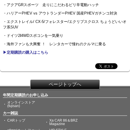
・アクアGRスポーツ 走りにこだわるピリ辛電動ハッチ
・ハリアーPHEV vs アウトランダーPHEV 国産PHEVガチンコ対決
・エクストレイル/ CX-5/フォレスター/エクリプスクロス ちょうどいいオ
フ系SUV
・ドイツ2ℓ4WDスポコンを一気乗り
・海外ファンも大興奮 ！ レンタカーで憧れのクルマに乗る
▶定期購読の購入はこちら
ページトップへ
年間定期購読のお申し込み
オンラインストア
(fujisan)
カー雑誌
CARトップ
Xa CAR 86＆BRZ
Magazine