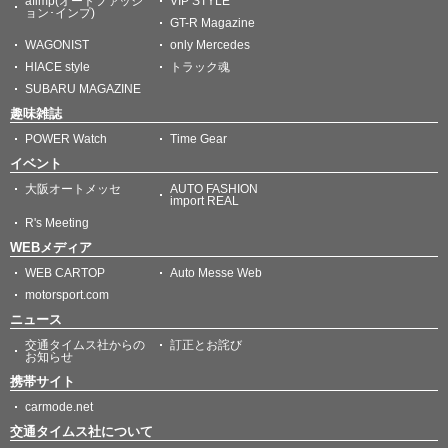
afimp(オートファッシ
VIP STYLE
ョン･インプ)
GT-R Magazine
WAGONIST
only Mercedes
HIACE style
トラック魂
SUBARU MAGAZINE
趣味雑誌
POWER Watch
Time Gear
イベント
大阪オートメッセ
AUTO FASHION
import REAL
R's Meeting
WEBメディア
WEB CARTOP
Auto Messe Web
motorsport.com
ニュース
交通タイムス社からの
訂正とお詫び
お知らせ
携帯サイト
carmode.net
交通タイムス社について