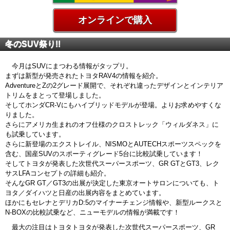
オンラインで購入
冬のSUV祭り!!
今月はSUVにまつわる情報がタップリ。
まずは新型が発売されたトヨタRAV4の情報を紹介。
AdventureとZの2グレード展開で、それぞれ違ったデザインとインテリア
トリムをまとって登場しました。
そしてホンダCR-Vにもハイブリッドモデルが登場。よりお求めやすくな
りました。
さらにアメリカ生まれのオフ仕様のクロストレック「ウィルダネス」に
も試乗しています。
さらに新登場のエクストレイル、NISMOとAUTECHスポーツスペックを
含む、国産SUVのスポーティグレード5台に比較試乗しています！
そしてトヨタが発表した次世代スーパースポーツ、GR GTとGT3、レク
サスLFAコンセプトの詳細も紹介。
そんなGR GT／GT3の出展が決定した東京オートサロンについても、ト
ヨタ／ダイハツと日産の出展内容をまとめています。
ほかにもセレナとデリカD:5のマイナーチェンジ情報や、新型ルークスと
N-BOXの比較試乗など、ニューモデルの情報が満載です！
最大の注目はトヨタトヨタが発表した次世代スーパースポーツ、GR