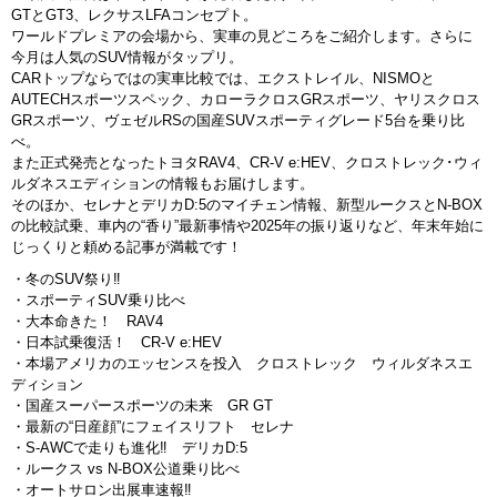
GTとGT3、レクサスLFAコンセプト。
ワールドプレミアの会場から、実車の見どころをご紹介します。さらに
今月は人気のSUV情報がタップリ。
CARトップならではの実車比較では、エクストレイル、NISMOと
AUTECHスポーツスペック、カローラクロスGRスポーツ、ヤリスクロス
GRスポーツ、ヴェゼルRSの国産SUVスポーティグレード5台を乗り比
べ。
また正式発売となったトヨタRAV4、CR-V e:HEV、クロストレック･ウィ
ルダネスエディションの情報もお届けします。
そのほか、セレナとデリカD:5のマイチェン情報、新型ルークスとN-BOX
の比較試乗、車内の“香り”最新事情や2025年の振り返りなど、年末年始に
じっくりと頼める記事が満載です！
・冬のSUV祭り‼︎
・スポーティSUV乗り比べ
・大本命きた！ RAV4
・日本試乗復活！ CR-V e:HEV
・本場アメリカのエッセンスを投入 クロストレック ウィルダネスエ
ディション
・国産スーパースポーツの未来 GR GT
・最新の“日産顔”にフェイスリフト セレナ
・S-AWCで走りも進化‼︎ デリカD:5
・ルークス vs N-BOX公道乗り比べ
・オートサロン出展車速報‼︎