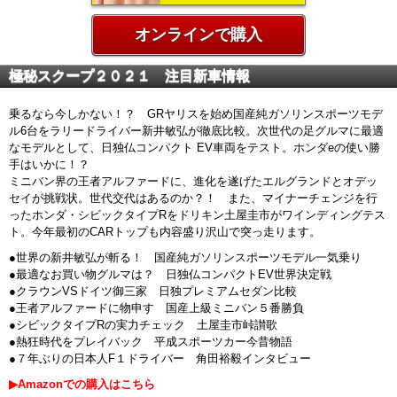
オンラインで購入
極秘スクープ２０２１ 注目新車情報
乗るなら今しかない！？ GRヤリスを始め国産純ガソリンスポーツモデ
ル6台をラリードライバー新井敏弘が徹底比較。次世代の足グルマに最適
なモデルとして、日独仏コンパクト EV車両をテスト。ホンダeの使い勝
手はいかに！？
ミニバン界の王者アルファードに、進化を遂げたエルグランドとオデッ
セイが挑戦状。世代交代はあるのか？！ また、マイナーチェンジを行
ったホンダ・シビックタイプRをドリキン土屋圭市がワインディングテス
ト。今年最初のCARトップも内容盛り沢山で突っ走ります。
●世界の新井敏弘が斬る！ 国産純ガソリンスポーツモデル一気乗り
●最適なお買い物グルマは？ 日独仏コンパクトEV世界決定戦
●クラウンVSドイツ御三家 日独プレミアムセダン比較
●王者アルファードに物申す 国産上級ミニバン５番勝負
●シビックタイプRの実力チェック 土屋圭市峠讃歌
●熱狂時代をプレイバック 平成スポーツカー今昔物語
●７年ぶりの日本人F１ドライバー 角田裕毅インタビュー
▶Amazonでの購入はこちら