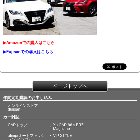
▶Amazonでの購入はこちら
▶Fujisanでの購入はこちら
ページトップへ
年間定期購読のお申し込み
オンラインストア
(fujisan)
カー雑誌
CARトップ
Xa CAR 86＆BRZ
Magazine
afimp(オートファッシ
VIP STYLE
ョン･インプ)