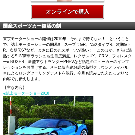
オンラインで購入
国産スポーツカー復活の刻
東京モーターショーの開催は2019年…それまで待てない！ ということ
で、誌上モーターショーの開幕!! スープラGR、NSXタイプR、次期GT-
R、次期RX-7など、まさに日の丸スポーツが熱い！ このほか、さらに過
熱するSUV新車ラッシュも注目度満点。レクサスUX、CR-V、フォレスタ
ーe-BOXER、新型アウトランダーPHEVなど話題のニューカーのインプ
レッションをお届けする。さらに販売絶好調の新型クラウンとライバル
車によるロングツーリングテストを敢行。今月も読みごたえたっぷりな
内容でお伝えします。
【主な内容】
●誌上モーターショー2018