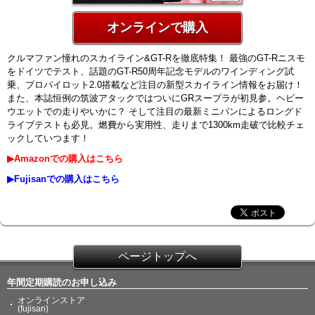
オンラインで購入
クルマファン憧れのスカイライン&GT-Rを徹底特集！ 最強のGT-Rニスモ
をドイツでテスト、話題のGT-R50周年記念モデルのワインディング試
乗、プロパイロット2.0搭載など注目の新型スカイライン情報をお届け！
また、本誌恒例の筑波アタックではついにGRスープラが初見参。ヘビー
ウエットでの走りやいかに？ そして注目の最新ミニバンによるロングド
ライブテストも必見。燃費から実用性、走りまで1300km走破で比較チェ
ックしていつます！
▶Amazonでの購入はこちら
▶Fujisanでの購入はこちら
ページトップへ
年間定期購読のお申し込み
オンラインストア
(fujisan)