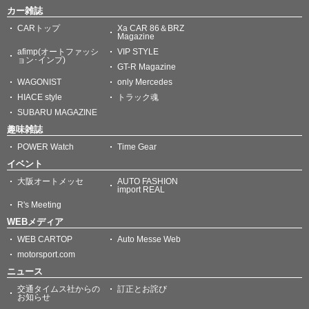
カー雑誌
CARトップ
Xa CAR 86＆BRZ
Magazine
afimp(オートファッシ
VIP STYLE
ョン･インプ)
GT-R Magazine
WAGONIST
only Mercedes
HIACE style
トラック魂
SUBARU MAGAZINE
趣味雑誌
POWER Watch
Time Gear
イベント
大阪オートメッセ
AUTO FASHION
import REAL
R's Meeting
WEBメディア
WEB CARTOP
Auto Messe Web
motorsport.com
ニュース
交通タイムス社からの
訂正とお詫び
お知らせ