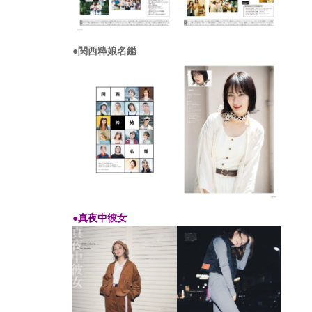
●関西粋娘名鑑
●真夜中彼女