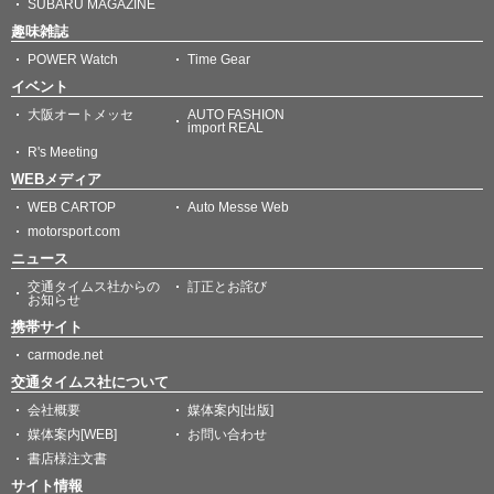
SUBARU MAGAZINE
趣味雑誌
POWER Watch
Time Gear
イベント
大阪オートメッセ
AUTO FASHION
import REAL
R's Meeting
WEBメディア
WEB CARTOP
Auto Messe Web
motorsport.com
ニュース
交通タイムス社からの
訂正とお詫び
お知らせ
携帯サイト
carmode.net
交通タイムス社について
会社概要
媒体案内[出版]
媒体案内[WEB]
お問い合わせ
書店様注文書
サイト情報