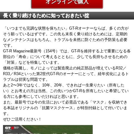
オンラインで購入
長く乗り続けるために知っておきたい掟
「いつまでも完調な状態を保ちたい」GT-Rオーナーならば、多くの方が
そう願っているはずです。この先も末長く乗り続けるためには、定期的
なメンテナンスはもちろん、トラブルを未然に防ぐための予防策も必要
です。
GT-R Magazine最新号（154号）では、GT-Rを維持する上で重要になる各
部位の「寿命」について考えるとともに、少しでも長持ちさせるための
「対策」などを特集しています。
価格が高騰し、モノによっては製造廃止の純正部品が増えているR32／
R33／R34といった第2世代GT-Rのオーナーにとって、経年劣化によるト
ラブルは切実な問題です。
あと2〜3年ではなく、10年、20年、できれば一生乗りたい（所有した
い）とお考えの方は当然、この先いつかGT-Rを所有したいと希望してい
る方にも参考にしていだければと思います。
また、最新号では今の生活において必需品である「マスク」を収納でき
る本誌オリジナルの「抗菌マスクケース」が特別付録として付いていま
す。
ぜひご活用ください！