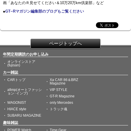
画「あなたのＲ見せてください＆10万20万km倶楽部」など
●
GT−Rマガジン編集部のブログもご覧ください
ページトップへ
年間定期購読のお申し込み
オンラインストア
(fujisan)
カー雑誌
CARトップ
Xa CAR 86＆BRZ
Magazine
afimp(オートファッシ
VIP STYLE
ョン･インプ)
GT-R Magazine
WAGONIST
only Mercedes
HIACE style
トラック魂
SUBARU MAGAZINE
趣味雑誌
POWER Watch
Time Gear