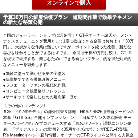
オンラインで購入
予算30万円の鮮度快復プラン 短期間作業で効果テキメン
の新たな秘策公開
全国のディーラー、ショップに話を伺うとGT-Rオーナー諸氏が、メンテ
ナンス＆チューニング費用として1度に捻出できる金額はおおよそ「30万
円」。大掛かりな作業は難しいですが、ポイントを絞った改善、新たな
喜びを味わうことができるはずです。 今回は予算30万円に絞り、GT−R
を現役で維持する、楽しむためにできる新しいプラン、的を得た効果的
なメニューを紹介します。
●気軽に塗って剥がせる夢の全塗装
●低価格でできる吸気改善メニュー
●ラジエーターファンの現代化作戦
●コンピュータ低価格リフレッシュ
●サーキットで楽しむための延命策 ほか
〔その他のコンテンツ〕
Ｒ35「2017年モデル」の海外試乗＆詳報、HKSのRB26用最新タービンの
本命「GTⅢ-SS」全開インプレッション、『日産プリンス東京販売 モー
タースポーツ室』がプロデュースする『東名パワード』謹製エンジン発
表、『ブリヂストン』の意地!? Ｒ35用サイズのポテンザRE71–R登場。
R’s Meetingイベント直前情報、オーナーのGT-Rライフを公開する人気企