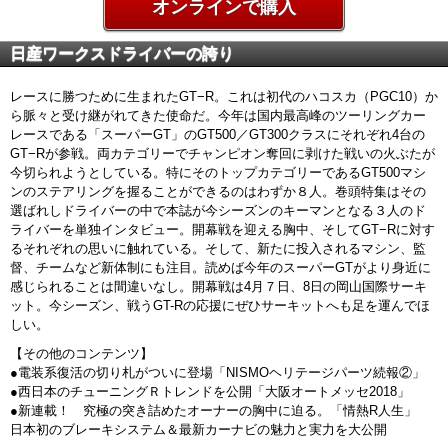
オンラインで購入
日産ワークスドライバーの誇り
レースに勝つために生まれたGT−R。これは初代のハコスカ（PGC10）か
ら脈々と受け継がれてきた使命だ。今年は国内最高峰のツーリングカー
レースである「スーパーGT」のGT500／GT300クラスにそれぞれ4台の
GT−Rが参戦。両カテゴリーでチャンピオン奪回に剥けた戦いの火ぶたが
今切られようとしている。特にそのトップカテゴリーであるGT500マシ
ンのステアリングを握ることができるのはわずか８人。巻頭特集はその
選ばれしドライバーの中で本誌が今シーズンのキーマンとなる３人のド
ライバーを単独インタビュー。開幕戦を迎える胸中、そしてGT−Rに対す
るそれぞれの思いに触れている。そして、新たに投入されるマシン、監
督、チームなど新体制にも注目。読めば今年のスーパーGTがより身近に
感じられることは間違いなし。開幕戦は4月７日、8日の岡山国際サーキ
ット。今シーズン、戦うGT-Rの応援にぜひサーキットへも足を運んでほ
しい。
【その他のコンテンツ】
●電装系復活の切り札がついに登場「NISMOヘリテージパーツ続報②」
●西日本のチューニングＲトレンドを公開「大阪オートメッセ2018」
●新連載！ 究極の突き詰めたオーナーの胸中に迫る。「情熱R人生」
日本初のブレーキシステム＆最新カーナビの魅力と実力を大公開