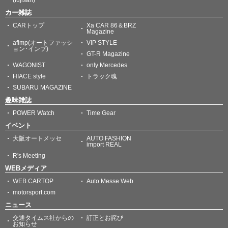
(fujisan)
カー雑誌
CARトップ
Xa CAR 86＆BRZ
Magazine
afimp(オートファッシ
VIP STYLE
ョン･インプ)
GT-R Magazine
WAGONIST
only Mercedes
HIACE style
トラック魂
SUBARU MAGAZINE
趣味雑誌
POWER Watch
Time Gear
イベント
大阪オートメッセ
AUTO FASHION
import REAL
R's Meeting
WEBメディア
WEB CARTOP
Auto Messe Web
motorsport.com
ニュース
交通タイムス社からの
訂正とお詫び
お知らせ