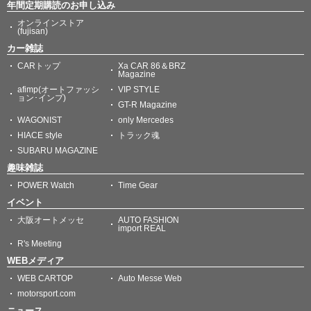
年間定期購読のお申し込み
オンラインストア
(fujisan)
カー雑誌
CARトップ
Xa CAR 86＆BRZ
Magazine
afimp(オートファッシ
VIP STYLE
ョン･インプ)
GT-R Magazine
WAGONIST
only Mercedes
HIACE style
トラック魂
SUBARU MAGAZINE
趣味雑誌
POWER Watch
Time Gear
イベント
大阪オートメッセ
AUTO FASHION
import REAL
R's Meeting
WEBメディア
WEB CARTOP
Auto Messe Web
motorsport.com
ニュース