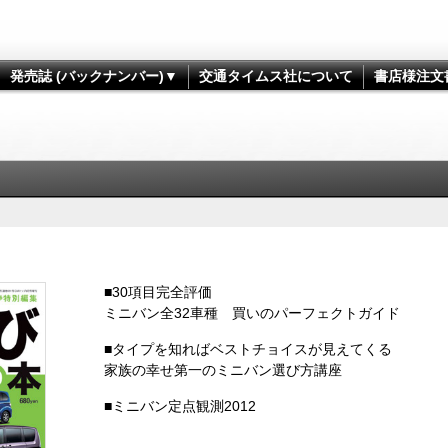
発売誌 (バックナンバー)▼
交通タイムス社について
書店様注文
■30項目完全評価
ミニバン全32車種 買いのパーフェクトガイド
■タイプを知ればベストチョイスが見えてくる
家族の幸せ第一のミニバン選び方講座
■ミニバン定点観測2012