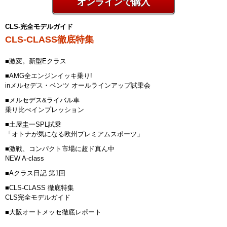
オンラインで購入
CLS-完全モデルガイド
CLS-CLASS徹底特集
■激変。新型Eクラス
■AMG全エンジンイッキ乗り!
inメルセデス・ベンツ オールラインアップ試乗会
■メルセデス&ライバル車
乗り比べインプレッション
■土屋圭一SPL試乗
「オトナが気になる欧州プレミアムスポーツ」
■激戦、コンパクト市場に超ド真ん中
NEW A-class
■Aクラス日記 第1回
■CLS-CLASS 徹底特集
CLS完全モデルガイド
■大阪オートメッセ徹底レポート