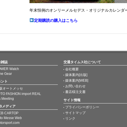
年末恒例のオンリーメルセデス・オリジナルカレンダ
定期購読の購入はこちら
味雑誌
交通タイムス社について
WER Watch
会社概要
me Gear
媒体案内[出版]
媒体案内[WEB]
ベント
お問い合わせ
阪オートメッセ
書店様注文書
TO FASHION import REAL
s Meeting
サイト情報
EBメディア
プライバシーポリシー
サイトマップ
EB CARTOP
to Messe Web
リンク
torsport.com