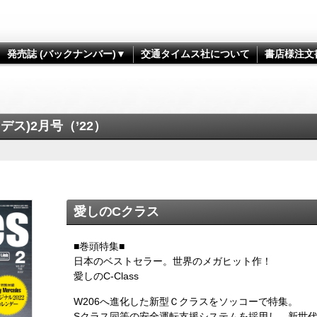
発売誌 (バックナンバー)▼
交通タイムス社について
書店様注文
セデス)2月号（’22）
愛しのCクラス
■巻頭特集■
日本のベストセラー。世界のメガヒット作！
愛しのC-Class
W206へ進化した新型Ｃクラスをソッコーで特集。
Sクラス同等の安全運転支援システムを採用し、新世