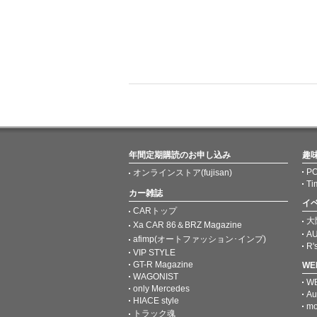
年間定期購読のお申し込み
趣
PO
オンラインストア(fujisan)
Ti
カー雑誌
イ
CARトップ
大
Xa CAR 86＆BRZ Magazine
AU
afimp(オートファッション･インプ)
R'
VIP STYLE
GT-R Magazine
W
WAGONIST
W
only Mercedes
Au
HIACE style
mo
トラック魂