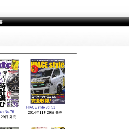
書
交通タイムス社 雑誌
HIACE style vol.51
ch No.79
2014年11月29日 発売
月29日 発売