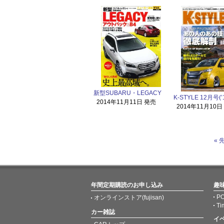
新型SUBARU・LEGACY
K-STYLE 12月号(’
2014年11月11日 発売
2014年11月10日
« 
年間定期購読のお申し込み
趣
PO
オンラインストア(fujisan)
Ti
カー雑誌
イ