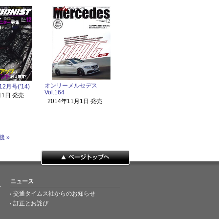
オンリーメルセデス
12月号(’14)
Vol.164
月1日 発売
2014年11月1日 発売
後 »
ページトップへ
ニュース
交通タイムス社からのお知らせ
訂正とお詫び