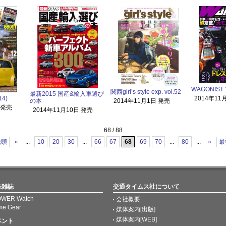
WAGONIST 
関西girl’s style exp. vol.52
最新2015 国産&輸入車選び
2014年11
14)
2014年11月1日 発売
の本
 発売
2014年11月10日 発売
68 / 88
先頭
«
...
10
20
30
...
66
67
68
69
70
...
80
...
»
最
味雑誌
交通タイムス社について
WER Watch
会社概要
me Gear
媒体案内[出版]
媒体案内[WEB]
ベント