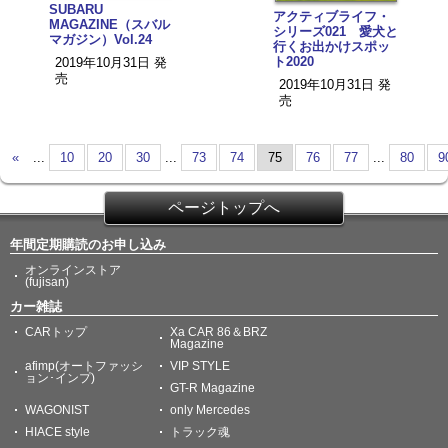
SUBARU
アクティブライフ・
MAGAZINE（スバル
シリーズ021 愛犬と
マガジン）Vol.24
行くお出かけスポッ
ト2020
2019年10月31日 発
売
2019年10月31日 発
売
«
...
10
20
30
...
73
74
75
76
77
...
80
9
ページトップへ
年間定期購読のお申し込み
オンラインストア
(fujisan)
カー雑誌
CARトップ
Xa CAR 86＆BRZ
Magazine
afimp(オートファッシ
VIP STYLE
ョン･インプ)
GT-R Magazine
WAGONIST
only Mercedes
HIACE style
トラック魂