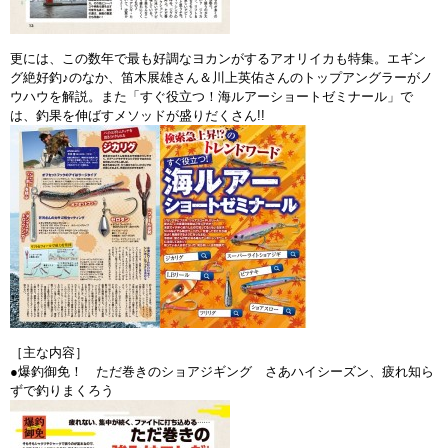
更には、この数年で最も好調なヨカンがするアオリイカも特集。エギン
グ絶好釣♪のなか、笛木展雄さん＆川上英佑さんのトップアングラーがノ
ウハウを解説。また「すぐ役立つ！海ルアーショートゼミナール」で
は、釣果を伸ばすメソッドが盛りだくさん!!
［主な内容］
●爆釣御免！ ただ巻きのショアジギング さあハイシーズン、疲れ知ら
ずで釣りまくろう