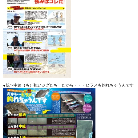
●低〜中速（も）強いジグたち だから・・・ヒラメも釣れちゃうんです