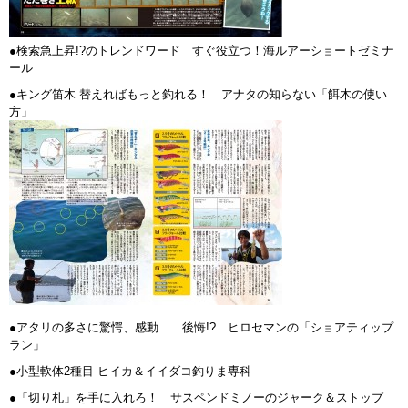
●検索急上昇!?のトレンドワード すぐ役立つ！海ルアーショートゼミナ
ール
●キング笛木 替えればもっと釣れる！ アナタの知らない「餌木の使い
方」
●アタリの多さに驚愕、感動……後悔!? ヒロセマンの「ショアティップ
ラン」
●小型軟体2種目 ヒイカ＆イイダコ釣りま専科
●「切り札」を手に入れろ！ サスペンドミノーのジャーク＆ストップ