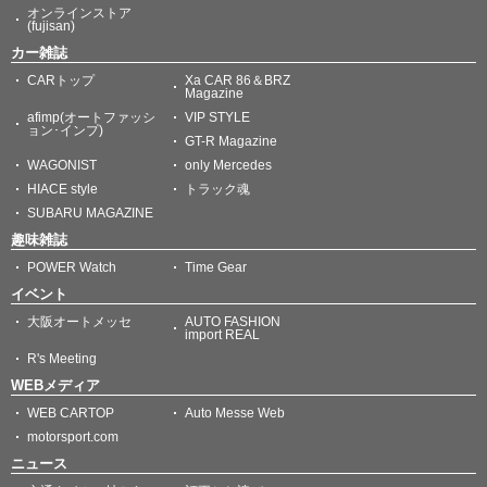
オンラインストア
(fujisan)
カー雑誌
CARトップ
Xa CAR 86＆BRZ
Magazine
afimp(オートファッシ
VIP STYLE
ョン･インプ)
GT-R Magazine
WAGONIST
only Mercedes
HIACE style
トラック魂
SUBARU MAGAZINE
趣味雑誌
POWER Watch
Time Gear
イベント
大阪オートメッセ
AUTO FASHION
import REAL
R's Meeting
WEBメディア
WEB CARTOP
Auto Messe Web
motorsport.com
ニュース