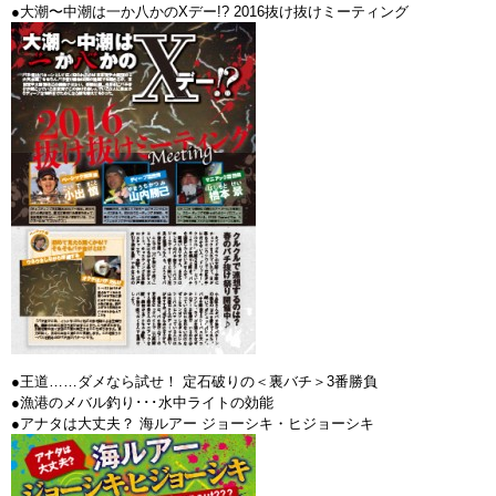
●大潮〜中潮は一か八かのXデー!? 2016抜け抜けミーティング
●王道……ダメなら試せ！ 定石破りの＜裏バチ＞3番勝負
●漁港のメバル釣り･･･水中ライトの効能
●アナタは大丈夫？ 海ルアー ジョーシキ・ヒジョーシキ