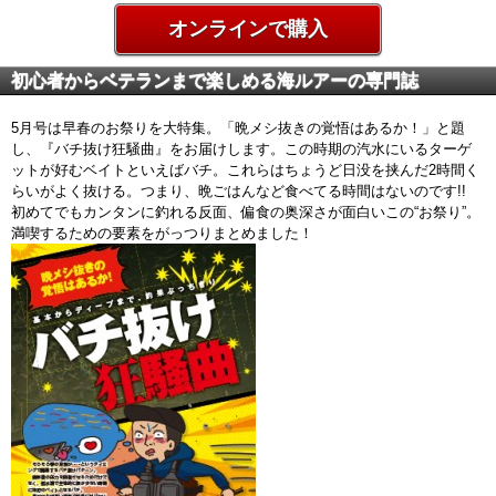
オンラインで購入
初心者からベテランまで楽しめる海ルアーの専門誌
5月号は早春のお祭りを大特集。「晩メシ抜きの覚悟はあるか！」と題
し、『バチ抜け狂騒曲』をお届けします。この時期の汽水にいるターゲ
ットが好むベイトといえばバチ。これらはちょうど日没を挟んだ2時間く
らいがよく抜ける。つまり、晩ごはんなど食べてる時間はないのです!!
初めてでもカンタンに釣れる反面、偏食の奥深さが面白いこの“お祭り”。
満喫するための要素をがっつりまとめました！