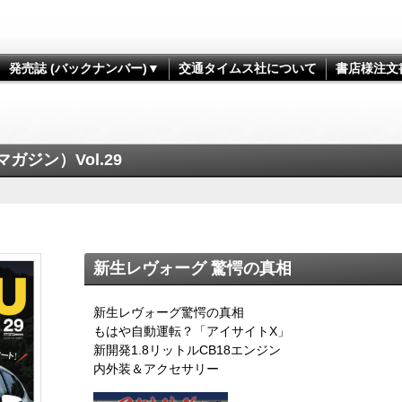
発売誌 (バックナンバー)▼
交通タイムス社について
書店様注文
マガジン）Vol.29
新生レヴォーグ 驚愕の真相
新生レヴォーグ驚愕の真相
もはや自動運転？「アイサイトX」
新開発1.8リットルCB18エンジン
内外装＆アクセサリー