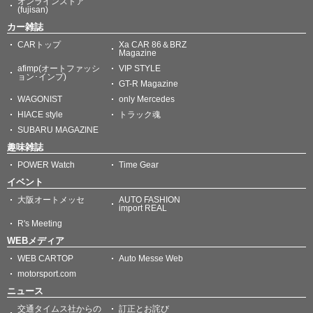
オンラインストア
(fujisan)
カー雑誌
CARトップ
Xa CAR 86＆BRZ
Magazine
afimp(オートファッシ
VIP STYLE
ョン･インプ)
GT-R Magazine
WAGONIST
only Mercedes
HIACE style
トラック魂
SUBARU MAGAZINE
趣味雑誌
POWER Watch
Time Gear
イベント
大阪オートメッセ
AUTO FASHION
import REAL
R's Meeting
WEBメディア
WEB CARTOP
Auto Messe Web
motorsport.com
ニュース
交通タイムス社からの
訂正とお詫び