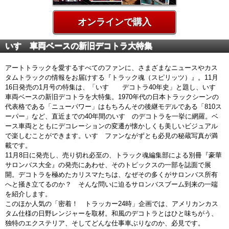
オンラインで購入
いすゞ車両ベースの新旧デコトラ大特集
アートトラックを愛するすべてのファンに、さまざまなニュースやカス
タムトラックの情報をお届けする『トラック魂（スピリッツ）』。11月
16日発売の1月号の特集は、「いすゞ デコトラ40年史」と題し、いすゞ
車両ベースの新旧デコトラを大特集。1970年代の日本トラックシーンの
代表格である「ニューパワー」はもちろんその後継モデルである「810ス
ーパー」など、直近までの40年間のいすゞのデコトラを一挙に網羅。ベ
ース車両とともにデコレーションの変遷が懐かしくも美しいビジュアル
で楽しむことができます。いすゞファンながずとも必見の秘蔵写真が満
載です。
11月8日に発売し、売り切れ必至の、トラック魂編集部による別冊『豪華
サロンバス大全』の発売にあわせ、そのトピックスの一部を誌面で展
開。デコトラを極めたカリスマたちは、なぜその多くがサロンバス所有
へと掻き立てるのか？ そんな問いに迫るサロンバスブーム到来の一端
を紹介します。
このほか人気の「密着！ トラッカー24時」企画では、アメリカンカス
タム仕様の日野レンジャーを取材。和風のデコトラとはひと味ちがう、
独特のエクステリア、そしてどんな仕事車ぶりなのか、必見です。