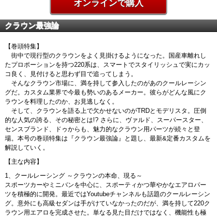
オンラインで購入
クラウン最強論
【巻頭特集】
街中で現行型のクラウンをよく見掛けるようになった。国産車離れし
たプロポーションを持つ220系は、スマートでスタイリッシュで実にカッ
コ良く、見付けると思わず目で追ってしまう。
そんなクラウン市場に、満を持して参入したのがあのクールレーシン
グだ。カスタム業界で今最も勢いのあるメーカー。彼らがどんな風にク
ラウンを料理したのか、お見逃しなく。
そして、クラウンを語る上で欠かせないのがTRDとモデリスタ。圧倒
的な人気の誇る、その秘密とは!? さらに、ヴァルド、スーパースター、
センスブランド、ドゥからも、魅力的なクラウン用パーツが続々と登
場。本号の巻頭特集は『クラウン最強論』と題し、最新&定番カスタムを
解説していく。
【主な内容】
1、クールレーシング ～クラウンの本命、現る～
スポーツカーやミニバンを中心に、スポーティかつ華やかなエアロパー
ツを積極的に開発。最近ではYoutubeチャンネルも話題のクールレーシン
グ。意外にも高級セダンは手がけていなかったのだが、満を持して220ク
ラウン用エアロを完成させた。単なる見た目だけではなく、機能性も極