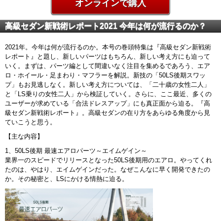
オンラインで購入
高級セダン新戦術レポート2021 今年は何が流行るのか？
2021年。今年は何が流行るのか。本号の巻頭特集は『高級セダン新戦術
レポート』と題し、新しいパーツはもちろん、新しい考え方にも迫って
いく。まずは、パーツ編として間違いなく注目を集めるであろう、エア
ロ・ホイール・足まわり・マフラーを解説。新技の「50LS後期スワッ
プ」もお見逃しなく。新しい考え方については、「二十歳の女性二人」
と「LS乗りの女性二人」から検証していく。さらに、ここ最近、多くの
ユーザーが求めている「合法ドレスアップ」にも真正面から迫る。『高
級セダン新戦術レポート』。高級セダンの在り方をあらゆる角度から見
ていこうと思う。
【主な内容】
1、50LS後期 最速エアロパーツ～エイムゲイン～
業界一のスピードでリリースとなった50LS後期用のエアロ。やってくれ
たのは、やはり、エイムゲインだった。なぜこんなに早く開発できたの
か。その秘密と、LSにかける情熱に迫る。