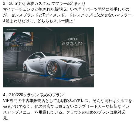
3、30IS後期 速攻カスタム マフラー&足まわり
マイナーチェンジが施された新型IS。いち早くパーツ開発に着手したの
が、センスブランドとTディメンド。ドレスアップに欠かせないマフラー
&足まわりだけに、どちらもスルー禁止！
4、210/220クラウン 攻めのプラン
VIP専門の中古車販売店としてお馴染みのアレス。そんな同社はクルマを
売るだけでなく、他のお店では買えないコンプリートカーや斬新なドレ
スアップメニューを用意している。クラウンの攻めのプランは絶対必
見。