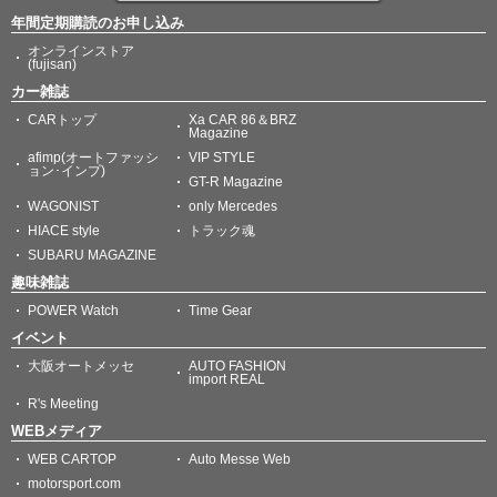
年間定期購読のお申し込み
オンラインストア
(fujisan)
カー雑誌
CARトップ
Xa CAR 86＆BRZ
Magazine
afimp(オートファッシ
VIP STYLE
ョン･インプ)
GT-R Magazine
WAGONIST
only Mercedes
HIACE style
トラック魂
SUBARU MAGAZINE
趣味雑誌
POWER Watch
Time Gear
イベント
大阪オートメッセ
AUTO FASHION
import REAL
R's Meeting
WEBメディア
WEB CARTOP
Auto Messe Web
motorsport.com