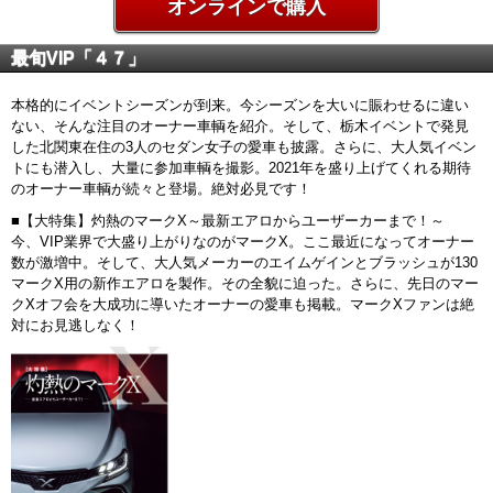
オンラインで購入
最旬VIP「４７」
本格的にイベントシーズンが到来。今シーズンを大いに賑わせるに違い
ない、そんな注目のオーナー車輌を紹介。そして、栃木イベントで発見
した北関東在住の3人のセダン女子の愛車も披露。さらに、大人気イベン
トにも潜入し、大量に参加車輌を撮影。2021年を盛り上げてくれる期待
のオーナー車輌が続々と登場。絶対必見です！
■【大特集】灼熱のマークX～最新エアロからユーザーカーまで！～
今、VIP業界で大盛り上がりなのがマークX。ここ最近になってオーナー
数が激増中。そして、大人気メーカーのエイムゲインとブラッシュが130
マークX用の新作エアロを製作。その全貌に迫った。さらに、先日のマー
クXオフ会を大成功に導いたオーナーの愛車も掲載。マークXファンは絶
対にお見逃しなく！