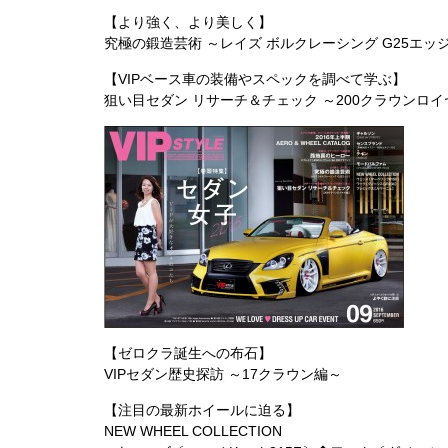
【より強く、より美しく】
究極の鍛造芸術 ～レイズ ボルクレーシング G25エッ
【VIPベース車の装備やスペックを調べて学ぶ】
狙い目セダン リサーチ＆チェック ～200クラウンロ
【ゼロクラ誕生への布石】
VIPセダン歴史探訪 ～17クラウン編～
【注目の最新ホイールに迫る】
NEW WHEEL COLLECTION