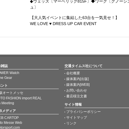
◆ウェッズ〔マーベリック815F〕◆ワーク〔グノーシ
ュ〕
【大人気イベントに集結した63台を一気見せ！】
WE LOVE ♥ DRESS UP CAR EVENT
味雑誌
交通タイムス社について
WER Watch
会社概要
me Gear
媒体案内[出版]
媒体案内[WEB]
ベント
お問い合わせ
阪オートメッセ
書店様注文書
TO FASHION import REAL
s Meeting
サイト情報
EBメディア
プライバシーポリシー
サイトマップ
EB CARTOP
to Messe Web
リンク
torsport.com