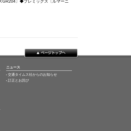
スGR204〕◆プレミックス〔ルマーニ
ページトップへ
ニュース
交通タイムス社からのお知らせ
訂正とお詫び