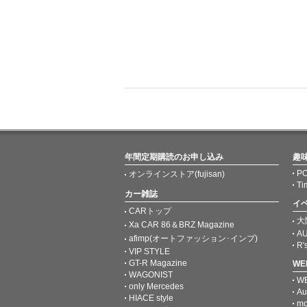
年間定期購読のお申し込み
趣
PO
オンラインストア(fujisan)
Ti
カー雑誌
イ
CARトップ
大
Xa CAR 86＆BRZ Magazine
AU
afimp(オートファッション･インプ)
R'
VIP STYLE
GT-R Magazine
W
WAGONIST
W
only Mercedes
Au
HIACE style
mo