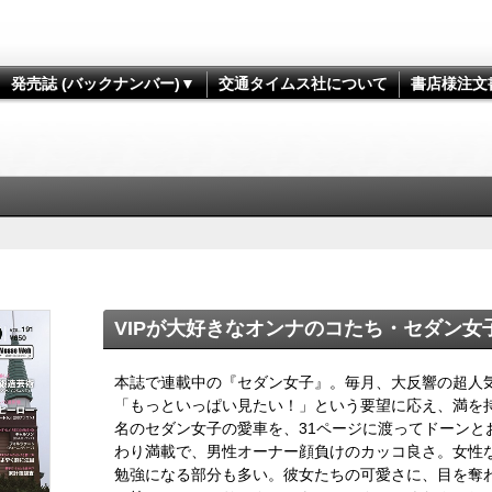
発売誌 (バックナンバー)▼
交通タイムス社について
書店様注文
VIPが大好きなオンナのコたち・セダン女子
本誌で連載中の『セダン女子』。毎月、大反響の超人
「もっといっぱい見たい！」という要望に応え、満を
名のセダン女子の愛車を、31ページに渡ってドーンと
わり満載で、男性オーナー顔負けのカッコ良さ。女性
勉強になる部分も多い。彼女たちの可愛さに、目を奪