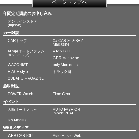
ページトップへ
年間定期購読のお申し込み
オンラインストア
(fujisan)
カー雑誌
CARトップ
Xa CAR 86＆BRZ
Magazine
afimp(オートファッシ
VIP STYLE
ョン･インプ)
GT-R Magazine
WAGONIST
only Mercedes
HIACE style
トラック魂
SUBARU MAGAZINE
趣味雑誌
POWER Watch
Time Gear
イベント
大阪オートメッセ
AUTO FASHION
import REAL
R's Meeting
WEBメディア
WEB CARTOP
Auto Messe Web