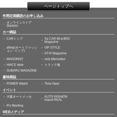
ページトップへ
年間定期購読のお申し込み
オンラインストア
(fujisan)
カー雑誌
CARトップ
Xa CAR 86＆BRZ
Magazine
afimp(オートファッシ
VIP STYLE
ョン･インプ)
GT-R Magazine
WAGONIST
only Mercedes
HIACE style
トラック魂
SUBARU MAGAZINE
趣味雑誌
POWER Watch
Time Gear
イベント
大阪オートメッセ
AUTO FASHION
import REAL
R's Meeting
WEBメディア