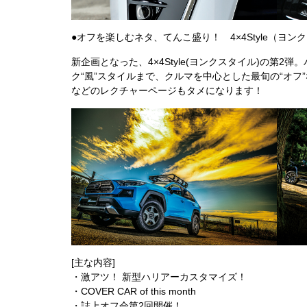
●オフを楽しむネタ、てんこ盛り！ 4×4Style（ヨン
新企画となった、4×4Style(ヨンクスタイル)の第2
ク“風”スタイルまで、クルマを中心とした最旬の“オフ
などのレクチャーページもタメになります！
[主な内容]
・激アツ！ 新型ハリアーカスタマイズ！
・COVER CAR of this month
・誌上オフ会第2回開催！