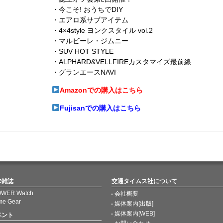
・今こそ! おうちでDIY
・エアロ系サブアイテム
・4×4style ヨンクスタイル vol.2
・マルビーレ・ジムニー
・SUV HOT STYLE
・ALPHARD&VELLFIREカスタマイズ最前線
・グランエースNAVI
Amazonでの購入はこちら
Fujisanでの購入はこちら
味雑誌
交通タイムス社について
WER Watch
会社概要
me Gear
媒体案内[出版]
媒体案内[WEB]
ベント