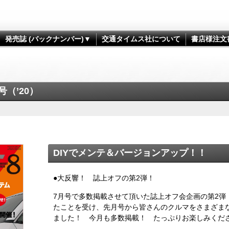
発売誌 (バックナンバー)▼
交通タイムス社について
書店様注文
号（’20）
DIYでメンテ＆バージョンアップ！！
●大反響！ 誌上オフの第2弾！
7月号で多数掲載させて頂いた誌上オフ会企画の第2弾
たことを受け、先月号から皆さんのクルマをさまざま
ました！ 今月も多数掲載！ たっぷりお楽しみくだ