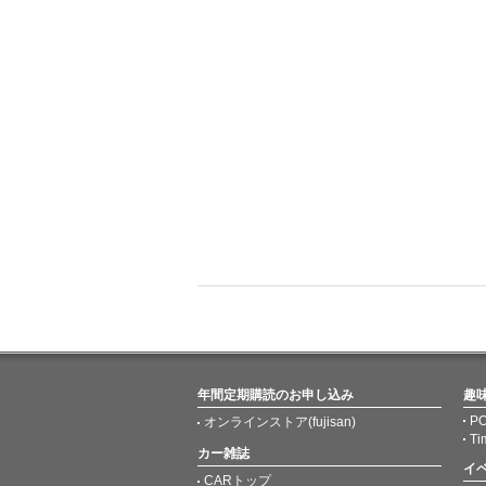
年間定期購読のお申し込み
趣
PO
オンラインストア(fujisan)
Ti
カー雑誌
イ
CARトップ