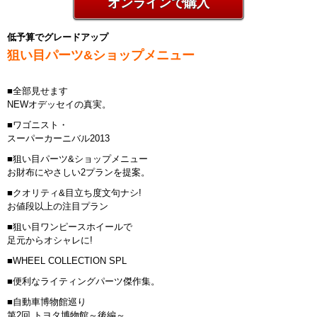
オンラインで購入
低予算でグレードアップ
狙い目パーツ&ショップメニュー
■全部見せます
NEWオデッセイの真実。
■ワゴニスト・
スーパーカーニバル2013
■狙い目パーツ&ショップメニュー
お財布にやさしい2プランを提案。
■クオリティ&目立ち度文句ナシ!
お値段以上の注目プラン
■狙い目ワンピースホイールで
足元からオシャレに!
■WHEEL COLLECTION SPL
■便利なライティングパーツ傑作集。
■自動車博物館巡り
第2回 トヨタ博物館～後編～