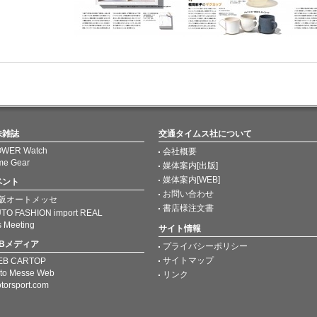
味雑誌
交通タイムス社について
WER Watch
会社概要
me Gear
媒体案内[出版]
媒体案内[WEB]
ベント
お問い合わせ
阪オートメッセ
書店様注文書
TO FASHION import REAL
s Meeting
サイト情報
EBメディア
プライバシーポリシー
サイトマップ
EB CARTOP
to Messe Web
リンク
torsport.com