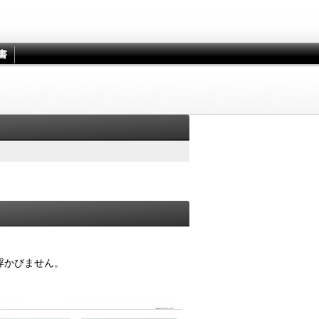
書
浮かびません。
。