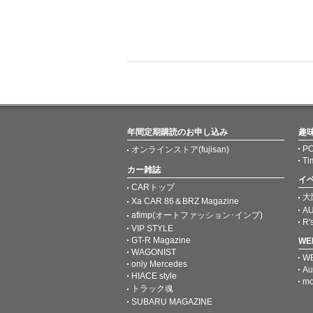
年間定期購読のお申し込み
趣
PO
オンラインストア(fujisan)
Ti
カー雑誌
イ
CARトップ
大
Xa CAR 86＆BRZ Magazine
AU
afimp(オートファッション･インプ)
R'
VIP STYLE
GT-R Magazine
W
WAGONIST
W
only Mercedes
Au
HIACE style
mo
トラック魂
SUBARU MAGAZINE