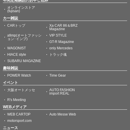
年間定期購読のお申し込み
オンラインストア
(fujisan)
カー雑誌
CARトップ
Xa CAR 86＆BRZ
Magazine
afimp(オートファッシ
VIP STYLE
ョン･インプ)
GT-R Magazine
WAGONIST
only Mercedes
HIACE style
トラック魂
SUBARU MAGAZINE
趣味雑誌
POWER Watch
Time Gear
イベント
大阪オートメッセ
AUTO FASHION
import REAL
R's Meeting
WEBメディア
WEB CARTOP
Auto Messe Web
motorsport.com
ニュース