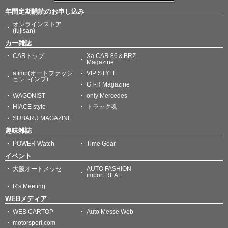
年間定期購読のお申し込み
オンラインストア
(fujisan)
カー雑誌
CARトップ
Xa CAR 86＆BRZ
Magazine
afimp(オートファッシ
VIP STYLE
ョン･インプ)
GT-R Magazine
WAGONIST
only Mercedes
HIACE style
トラック魂
SUBARU MAGAZINE
趣味雑誌
POWER Watch
Time Gear
イベント
大阪オートメッセ
AUTO FASHION
import REAL
R's Meeting
WEBメディア
WEB CARTOP
Auto Messe Web
motorsport.com