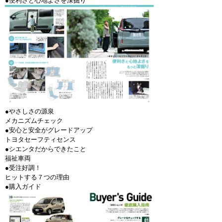
●便利さと心地よさを深掘り
●やさしさの源泉
メカニズムチェック
●安心と安全がグレードアップ
トヨタセーフティセンス
●シエンタだからできたこと
福祉車両
●受注好調！
ヒットする７つの理由
●購入ガイド