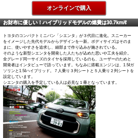
オンラインで購入
お財布に優しい！ハイブリッドモデルの燃費は30.7km/ℓ
トヨタのコンパクトミニバン「シエンタ」が３代目に進化。スニーカー
をイメージした先代モデルからデザインを一新。ボディサイズはそのま
まに、使いやすさを追求し、細部まで作り込みが施されている。
そのような新型シエンタを開発した人たちが込めた思いや工夫を紹介。
全グレード同一サイズのタイヤを採用しているのも、ユーザーのためと
開発者はインタビューで語っています。ちなみに搭載エンジンは、1.5ℓガ
ソリンと1.5ℓハイブリッド。７人乗り３列シートと５人乗り２列シートを
設定しています。
シエンタの購入を予定している人は必見な１冊となっています。