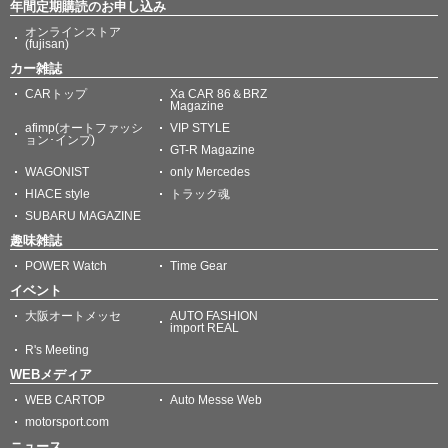
年間定期購読のお申し込み
オンラインストア
(fujisan)
カー雑誌
CARトップ
Xa CAR 86＆BRZ
Magazine
afimp(オートファッシ
VIP STYLE
ョン･インプ)
GT-R Magazine
WAGONIST
only Mercedes
HIACE style
トラック魂
SUBARU MAGAZINE
趣味雑誌
POWER Watch
Time Gear
イベント
大阪オートメッセ
AUTO FASHION
import REAL
R's Meeting
WEBメディア
WEB CARTOP
Auto Messe Web
motorsport.com
ニュース