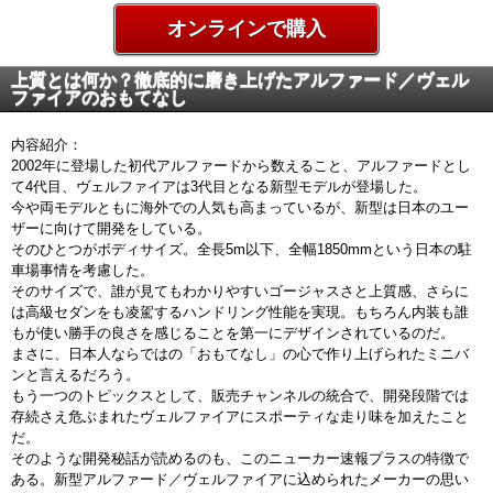
オンラインで購入
上質とは何か？徹底的に磨き上げたアルファード／ヴェル
ファイアのおもてなし
内容紹介：
2002年に登場した初代アルファードから数えること、アルファードとし
て4代目、ヴェルファイアは3代目となる新型モデルが登場した。
今や両モデルともに海外での人気も高まっているが、新型は日本のユー
ザーに向けて開発をしている。
そのひとつがボディサイズ。全長5m以下、全幅1850mmという日本の駐
車場事情を考慮した。
そのサイズで、誰が見てもわかりやすいゴージャスさと上質感、さらに
は高級セダンをも凌駕するハンドリング性能を実現。もちろん内装も誰
もが使い勝手の良さを感じることを第一にデザインされているのだ。
まさに、日本人ならではの「おもてなし」の心で作り上げられたミニバ
ンと言えるだろう。
もう一つのトピックスとして、販売チャンネルの統合で、開発段階では
存続さえ危ぶまれたヴェルファイアにスポーティな走り味を加えたこと
だ。
そのような開発秘話が読めるのも、このニューカー速報プラスの特徴で
ある。新型アルファード／ヴェルファイアに込められたメーカーの思い