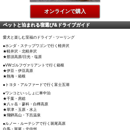
オンラインで購入
ペットと泊まれる宿選び&ドライブガイド
愛犬と楽しむ至福のドライブ・ツーリング
●ホンダ・ステップワゴンで行く軽井沢
★軽井沢・北軽井沢
★那須高原/日光・塩原
●VWゴルフヴァリアントで行く箱根
★伊豆・伊豆高原
★熱海・箱根
●トヨタ・アルファードで行く富士五湖
●ワンコといっしょに車中泊
★千葉・房総
★八ヶ岳・蓼科・白樺高原
★草津・玉原・水上
★飛騨高山・下呂温泉
●ルノー・ルーテシアで行く斑尾高原
白馬・斑尾・北信州