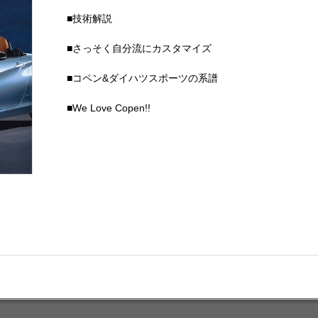
■技術解説
■さっそく自分流にカスタマイズ
■コペン&ダイハツスポーツの系譜
■We Love Copen!!