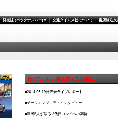
発売誌 (バックナンバー)▼
交通タイムス社について
書店様注文
走ってよし、着せ替えても楽し。
■2014.06.19発表会ライブレポート
■チーフエンジニア・インタビュー
■識者5人が語る 2代目コンペへの期待