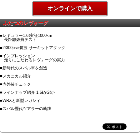
オンラインで購入
ふたつのレヴォーグ
■レギュラー1.6ℓ実証1000km
長距離燃費テスト
■2ℓ300ps×筑波 サーキットアタック
■インプレッション
走りにこだわるレヴォーグの実力
■新時代のスバル車を創造
■メカニカル紹介
■内外装チェック
■ラインナップ紹介 1.6ℓか2ℓか
■WRXと新型レガシィ
■スバル歴代ツアラーの軌跡