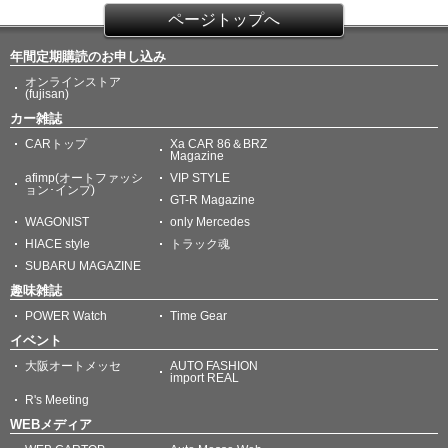
ページトップへ
年間定期購読のお申し込み
オンラインストア
(fujisan)
カー雑誌
CARトップ
Xa CAR 86＆BRZ
Magazine
afimp(オートファッシ
VIP STYLE
ョン･インプ)
GT-R Magazine
WAGONIST
only Mercedes
HIACE style
トラック魂
SUBARU MAGAZINE
趣味雑誌
POWER Watch
Time Gear
イベント
大阪オートメッセ
AUTO FASHION
import REAL
R's Meeting
WEBメディア