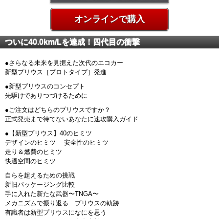
オンラインで購入
ついに40.0km/Lを達成！四代目の衝撃
●さらなる未来を見据えた次代のエコカー
新型プリウス［プロトタイプ］発進
●新型プリウスのコンセプト
先駆けでありつづけるために
●ご注文はどちらのプリウスですか？
正式発売まで待てないあなたに速攻購入ガイド
●【新型プリウス】40のヒミツ
デザインのヒミツ 安全性のヒミツ
走り＆燃費のヒミツ
快適空間のヒミツ
自らを超えるための挑戦
新旧パッケージング比較
手に入れた新たな武器〜TNGA〜
メカニズムで振り返る プリウスの軌跡
有識者は新型プリウスになにを思う