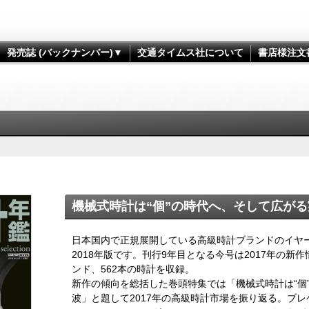
発売誌 (バックナンバー)▼
交通タイムス社について
書店様注文
機械式時計は“個”の時代へ、そして広が
日本国内で正規展開している高級時計ブランドのイヤー
2018年版です。刊行9年目となる今号は2017年の新作
ンド、562本の時計を収録。
新作の傾向を総括した巻頭特集では「機械式時計は“個
波」と題して2017年の高級時計市場を振り返る。ブレ