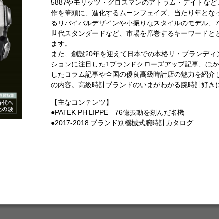
5887やモリッツ・グロスマンのアトゥム・デイトなど
作を筆頭に、進化するムーンフェイズ、当たり年とな
るリバイバルデザインや小振りなスタイルのモデル、7
世代スタンダードなど、市場を席巻するキーワードとと
ます。
また、創設20年を迎えて日本での本格リ・ブランディ
ションに注目した1ブランドクローズアップ記事、ほ
したコラム記事や全国の優良高級時計店の魅力を紹介した「Spec
の内容。高級時計ブランドのいまがわかる腕時計好き
【主なコンテンツ】
●PATEK PHILIPPE 76億振動を刻んだ名機
●2017-2018 ブランド別機械式腕時計カタログ